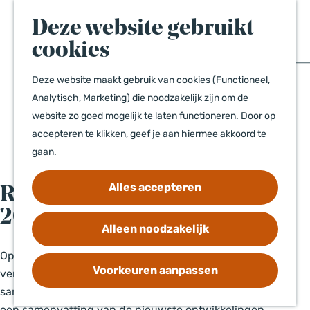
e
e
a
Events
k
n
Deze website gebruikt
n
News
e
u
a
cookies
n
a
Deze website maakt gebruik van cookies (Functioneel,
r
Contact
Analytisch, Marketing) die noodzakelijk zijn om de
d
Disclaimer
website zo goed mogelijk te laten functioneren. Door op
e
accepteren te klikken, geef je aan hiermee akkoord te
h
Privacyverklaring
gaan.
o
m
Alles accepteren
e
Recap plaece the meet-up juli
p
2026
a
Alleen noodzakelijk
g
Op
25 juni 2026
kwamen diverse collega’s van
e
Voorkeuren aanpassen
verschillende DMO’s uit alle hoeken van het land online
samen tijdens plaece the meet-up. In deze recap vind je
een samenvatting van de nieuwste ontwikkelingen,