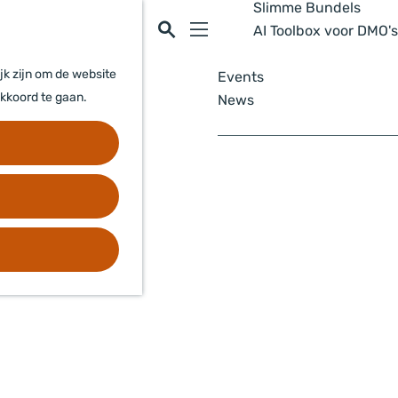
Slimme Bundels
Z
AI Toolbox voor DMO's
o
M
e
e
jk zijn om de website
Events
k
n
akkoord te gaan.
News
e
u
n
Contact
Disclaimer
Privacyverklaring