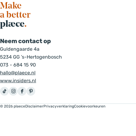
e
Make
k
a better
n
plæce
.
a
a
Neem contact op
r
.
Guldengaarde 4a
5234 GG ’s-Hertogenbosch
.
073 - 684 15 90
.
hallo@plaece.nl
www.insiders.nl
T
I
F
P
i
n
a
i
© 2026 plaece
Disclaimer
Privacyverklaring
Cookievoorkeuren
k
s
c
n
T
t
e
t
o
a
b
e
k
g
o
r