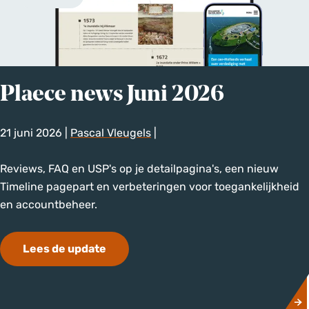
e
-
c
u
e
p
t
r
h
e
Plaece news Juni 2026
e
c
m
a
21 juni 2026
e
|
Pascal Vleugels
|
p
e
2
P
Reviews, FAQ en USP's op je detailpagina's, een nieuw
t
0
l
Timeline pagepart en verbeteringen voor toegankelijkheid
-
2
a
en accountbeheer.
u
6
e
p
c
r
Lees de update
e
e
n
c
e
a