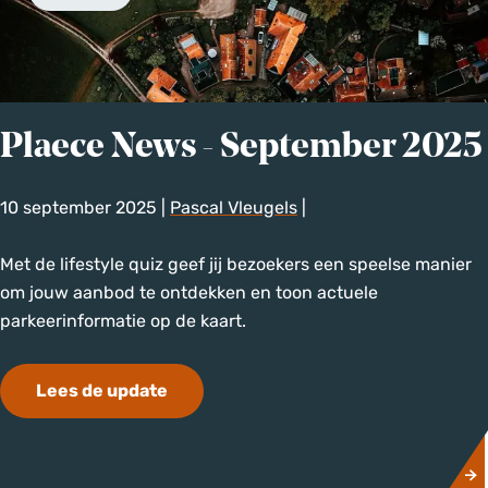
-
O
k
t
o
Plaece News - September 2025
b
e
10 september 2025
|
Pascal Vleugels
|
r
2
P
Met de lifestyle quiz geef jij bezoekers een speelse manier
0
l
om jouw aanbod te ontdekken en toon actuele
2
a
parkeerinformatie op de kaart.
5
e
c
Lees de update
e
N
e