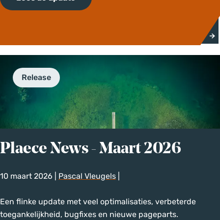
e
n
e
w
s
A
Release
p
r
i
l
2
0
Plaece News - Maart 2026
2
6
10 maart 2026
|
Pascal Vleugels
|
P
Een flinke update met veel optimalisaties, verbeterde
l
toegankelijkheid, bugfixes en nieuwe pageparts.