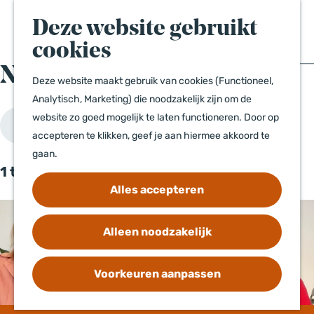
e
e
a
Events
k
n
Deze website gebruikt
n
News
e
u
a
cookies
n
a
News
Deze website maakt gebruik van cookies (Functioneel,
r
Contact
Analytisch, Marketing) die noodzakelijk zijn om de
d
Disclaimer
W
website zo goed mogelijk te laten functioneren. Door op
e
Filter
a
accepteren te klikken, geef je aan hiermee akkoord te
h
Privacyverklaring
t
gaan.
o
1 t/m 12 van 149 resultaten
m
z
Alles accepteren
e
o
p
e
a
News
Alleen noodzakelijk
k
g
j
e
e
Voorkeuren aanpassen
?