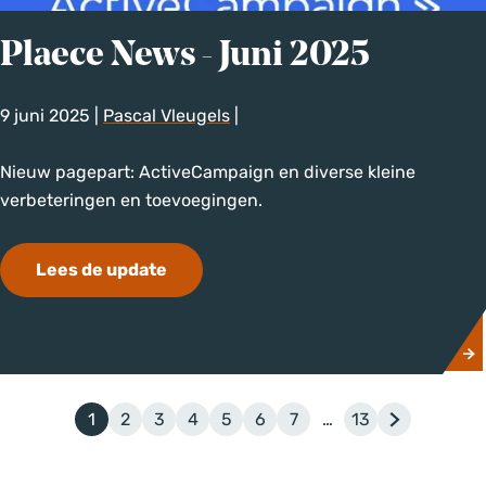
i
C
2
a
Plaece News - Juni 2025
0
r
2
d
9 juni 2025
|
Pascal Vleugels
|
5
P
Nieuw pagepart: ActiveCampaign en diverse kleine
l
verbeteringen en toevoegingen.
a
e
Lees de update
c
e
N
e
w
1
2
3
4
5
6
7
…
13
s
H
G
G
G
G
G
G
G
G
-
u
a
a
a
a
a
a
a
a
J