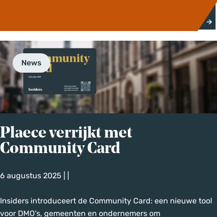
e
N
e
w
s
News
-
A
u
g
u
s
Plaece verrijkt met
t
Community Card
u
s
6 augustus 2025
|
|
2
0
P
Insiders introduceert de Community Card: een nieuwe tool
2
l
voor DMO's, gemeenten en ondernemers om