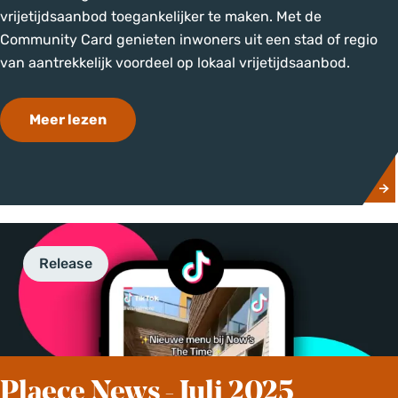
5
a
vrijetijdsaanbod toegankelijker te maken. Met de
e
Community Card genieten inwoners uit een stad of regio
c
van aantrekkelijk voordeel op lokaal vrijetijdsaanbod.
e
v
o
Meer lezen
e
v
r
e
r
r
i
P
j
l
k
a
Release
t
e
m
c
e
e
t
v
C
e
o
Plaece News - Juli 2025
r