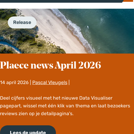
w
p
s
2
J
0
Release
u
2
n
6
i
2
0
2
Plaece news April 2026
6
14 april 2026
|
Pascal Vleugels
|
P
Deel cijfers visueel met het nieuwe Data Visualiser
l
pagepart, wissel met één klik van thema en laat bezoekers
a
reviews zien op je detailpagina's.
e
c
Lees de update