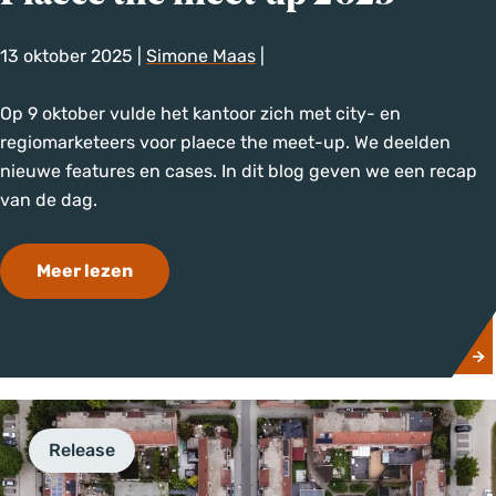
e
r
13 oktober 2025
|
Simone Maas
|
2
0
P
Op 9 oktober vulde het kantoor zich met city- en
2
l
regiomarketeers voor plaece the meet-up. We deelden
5
a
nieuwe features en cases. In dit blog geven we een recap
e
van de dag.
c
e
o
Meer lezen
t
v
h
e
e
r
m
P
e
l
e
a
Release
t
e
-