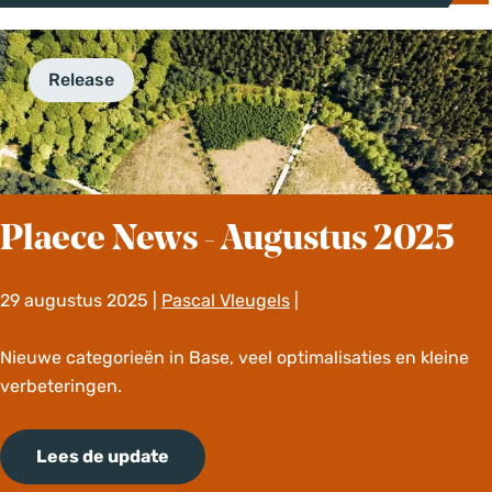
w
s
-
Release
S
e
p
t
e
m
Plaece News - Augustus 2025
b
e
29 augustus 2025
|
Pascal Vleugels
|
r
2
P
Nieuwe categorieën in Base, veel optimalisaties en kleine
0
l
verbeteringen.
2
a
5
e
Lees de update
c