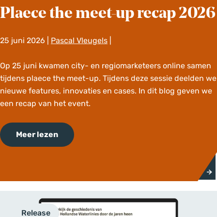
Plaece the meet-up recap 2026
25 juni 2026
|
Pascal Vleugels
|
P
Op 25 juni kwamen city- en regiomarketeers online samen
l
tijdens plaece the meet-up. Tijdens deze sessie deelden we
a
nieuwe features, innovaties en cases. In dit blog geven we
e
een recap van het event.
c
e
o
Meer lezen
t
v
h
e
e
r
m
P
e
l
e
a
Release
t