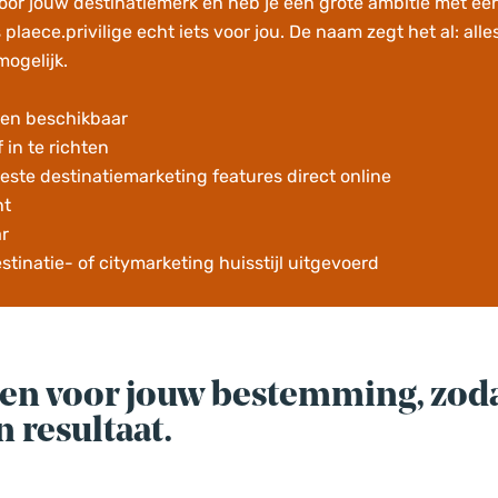
oor jouw destinatiemerk en heb je een grote ambitie met een
plaece.privilige echt iets voor jou. De naam zegt het al: alle
ogelijk.
ten beschikbaar
 in te richten
ste destinatiemarketing features direct online
ht
ar
estinatie- of citymarketing huisstijl uitgevoerd
ten voor jouw bestemming, zodat 
n resultaat.