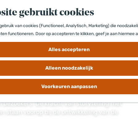
site gebruikt cookies
ebruik van cookies (Functioneel, Analytisch, Marketing) die noodzakeli
aten functioneren. Door op accepteren te klikken, geef je aan hiermee 
Alles accepteren
Alleen noodzakelijk
Voorkeuren aanpassen
n bezoekers. De kracht van storytelling met
 staan voorop bij de ontwikkeling van de