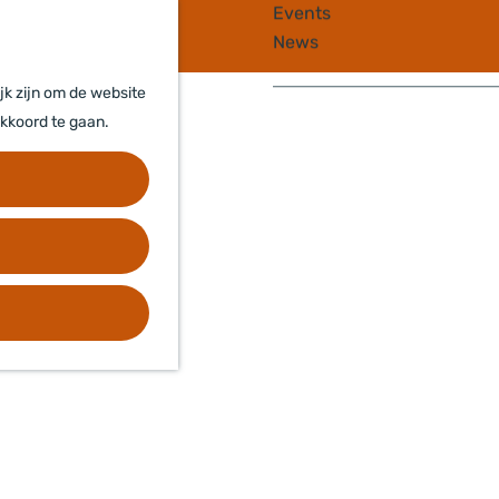
e
e
Events
k
n
News
e
u
n
jk zijn om de website
akkoord te gaan.
Contact
Disclaimer
Privacyverklaring