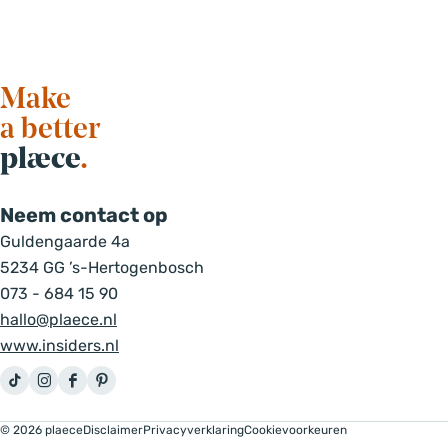
Make
a better
plæce
.
Neem contact op
Guldengaarde 4a
5234 GG ’s-Hertogenbosch
073 - 684 15 90
hallo@plaece.nl
www.insiders.nl
T
I
F
P
i
n
a
i
© 2026 plaece
Disclaimer
Privacyverklaring
Cookievoorkeuren
k
s
c
n