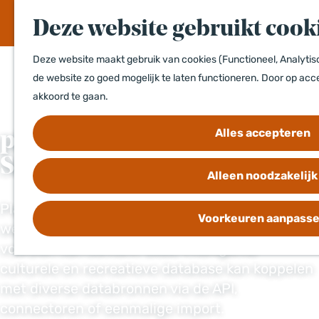
a
Deze website gebruikt cook
n
a
Deze website maakt gebruik van cookies (Functioneel, Analytisc
a
de website zo goed mogelijk te laten functioneren. Door op acce
r
akkoord te gaan.
d
e
Alles accepteren
plaece.base:
h
o
Smart. Simple. Superior.
Alleen noodzakelijk
m
e
Plaece.base is de rijke contenthub die meerdere
p
Voorkeuren aanpass
websites in de regio of partnernetwerk kan
a
voorzien van content. Deze intelligente
g
culturele en recreatieve database kan koppelen
e
met diverse databronnen via de API,
connectoren of eenmalige import.