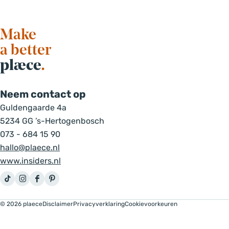
Make
a better
plæce
.
Neem contact op
Guldengaarde 4a
5234 GG ’s-Hertogenbosch
073 - 684 15 90
hallo@plaece.nl
www.insiders.nl
T
I
F
P
i
n
a
i
© 2026 plaece
Disclaimer
Privacyverklaring
Cookievoorkeuren
k
s
c
n
T
t
e
t