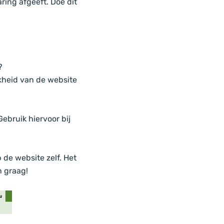
ring afgeeft. Doe dit
?
kheid van de website
Gebruik hiervoor bij
 de website zelf. Het
n graag!