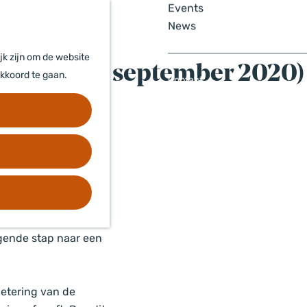
e
e
Events
k
n
News
e
u
n
jk zijn om de website
cht voor 23 september 2020)
akkoord te gaan.
Contact
Disclaimer
Privacyverklaring
 voldoen aan de Wet
ing op te stellen en
lgende stap naar een
betering van de