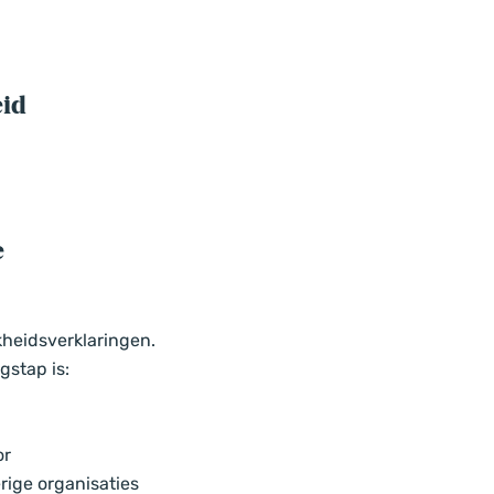
eid
e
kheidsverklaringen.
gstap is:
or
erige organisaties