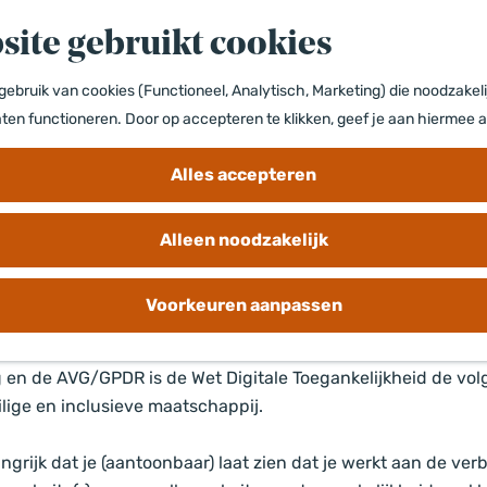
site gebruikt cookies
ebruik van cookies (Functioneel, Analytisch, Marketing) die noodzakeli
lijkheidsverklaring (verpli
aten functioneren. Door op accepteren te klikken, geef je aan hiermee 
Alles accepteren
Alleen noodzakelijk
 ben je als (semi) overheidsorganisatie verplicht om te
heid. Je dient in ieder geval een toegankelijkheidsverklar
Voorkeuren aanpassen
ebsite.
g en de AVG/GPDR is de Wet Digitale Toegankelijkheid de vo
lige en inclusieve maatschappij.
angrijk dat je (aantoonbaar) laat zien dat je werkt aan de ver