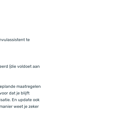
nvulassistent te
erd (die voldoet aan
geplande maatregelen
or dat je blijft
isatie. En update ook
manier weet je zeker