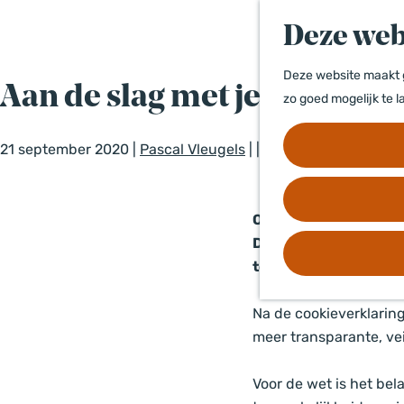
a
Deze web
n
a
Deze website maakt g
a
Aan de slag met je Toeganke
zo goed mogelijk te l
r
d
21 september 2020
|
Pascal Vleugels
|
|
e
h
o
Op 23 september 2020
m
Digitale Toegankelijk
e
te publiceren op je w
p
a
Na de cookieverklarin
g
meer transparante, vei
e
Voor de wet is het bel