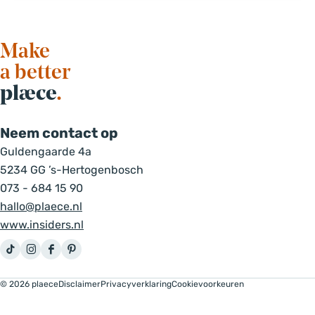
e
Make
a better
plæce
.
Neem contact op
Guldengaarde 4a
5234 GG ’s-Hertogenbosch
073 - 684 15 90
hallo@plaece.nl
www.insiders.nl
T
I
F
P
i
n
a
i
© 2026 plaece
Disclaimer
Privacyverklaring
Cookievoorkeuren
k
s
c
n
T
t
e
t