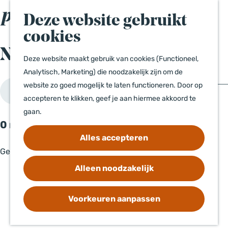
AI Toolbox voor
Z
Deze website gebruikt
DMO's
o
M
G
cookies
e
e
a
Events
News
k
n
n
Deze website maakt gebruik van cookies (Functioneel,
News
e
u
a
Analytisch, Marketing) die noodzakelijk zijn om de
n
W
a
website zo goed mogelijk te laten functioneren. Door op
Filter
a
r
accepteren te klikken, geef je aan hiermee akkoord te
Contact
d
t
gaan.
Disclaimer
0 resultaten
e
z
h
Alles accepteren
Privacyverklaring
o
o
Geen resultaten gevonden
e
m
Alleen noodzakelijk
k
e
j
p
e
Voorkeuren aanpassen
a
?
g