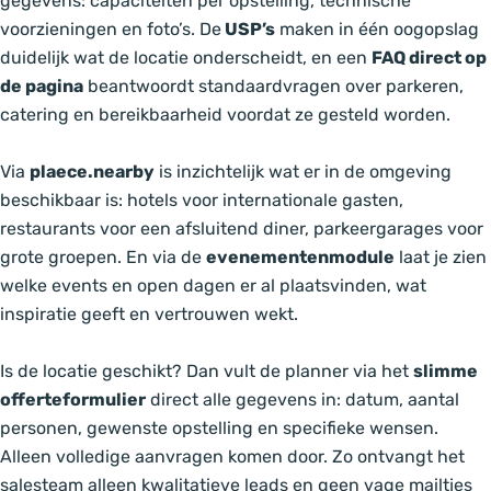
gegevens: capaciteiten per opstelling, technische
voorzieningen en foto’s. De
USP’s
maken in één oogopslag
duidelijk wat de locatie onderscheidt, en een
FAQ direct op
de pagina
beantwoordt standaardvragen over parkeren,
catering en bereikbaarheid voordat ze gesteld worden.
Via
plaece.nearby
is inzichtelijk wat er in de omgeving
beschikbaar is: hotels voor internationale gasten,
restaurants voor een afsluitend diner, parkeergarages voor
grote groepen. En via de
evenementenmodule
laat je zien
welke events en open dagen er al plaatsvinden, wat
inspiratie geeft en vertrouwen wekt.
Is de locatie geschikt? Dan vult de planner via het
slimme
offerteformulier
direct alle gegevens in: datum, aantal
personen, gewenste opstelling en specifieke wensen.
Alleen volledige aanvragen komen door. Zo ontvangt het
salesteam alleen kwalitatieve leads en geen vage mailtjes