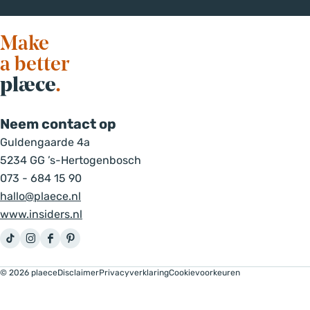
Make
a better
plæce
.
Neem contact op
Guldengaarde 4a
5234 GG ’s-Hertogenbosch
073 - 684 15 90
hallo@plaece.nl
www.insiders.nl
T
I
F
P
i
n
a
i
© 2026 plaece
Disclaimer
Privacyverklaring
Cookievoorkeuren
k
s
c
n
T
t
e
t