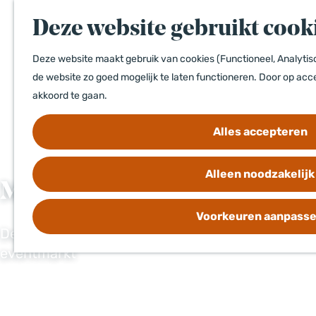
a
Deze website gebruikt cook
n
a
Deze website maakt gebruik van cookies (Functioneel, Analytisc
a
de website zo goed mogelijk te laten functioneren. Door op acce
r
akkoord te gaan.
d
e
Alles accepteren
h
o
Alleen noodzakelijk
m
MICE & Conventions
e
p
Voorkeuren aanpass
a
De complete digitale etalage voor de zakelijke
g
eventmarkt
e